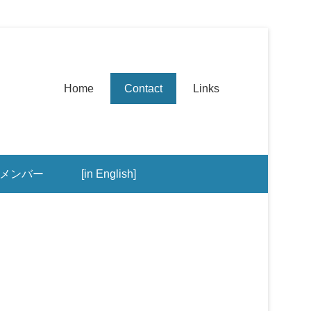
第1メニュー
コンテンツへ移動
Home
Contact
Links
メンバー
[in English]