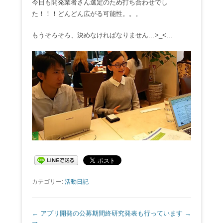
今日も開発業者さん選定のため打ち合わせでし
た！！！どんどん広がる可能性。。。
もうそろそろ、決めなければなりません…>_<…
カテゴリー:
活動日記
投稿ナビゲーション
←
アプリ開発の公募期間終
研究発表も行っています
→