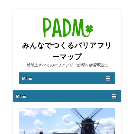
みんなでつくるバリアフリ
ーマップ
地球上すべてのバリアフリー情報を検索可能に
第1メニュー
コンテンツへ移動
Menu
第2メニュー
Menu